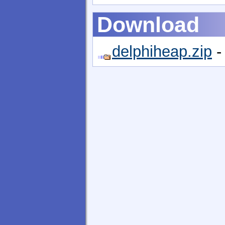
Download
delphiheap.zip
-